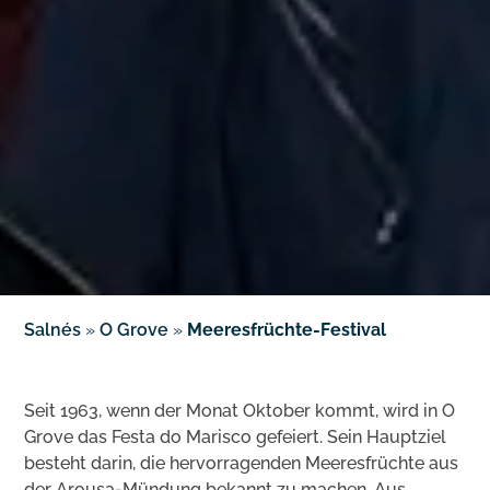
Salnés
»
O Grove
»
Meeresfrüchte-Festival
Seit 1963, wenn der Monat Oktober kommt, wird in O
Grove das Festa do Marisco gefeiert. Sein Hauptziel
besteht darin, die hervorragenden Meeresfrüchte aus
der Arousa-Mündung bekannt zu machen. Aus