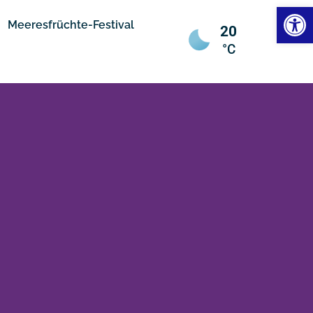
Werkzeugl
Meeresfrüchte-Festival
20
°C