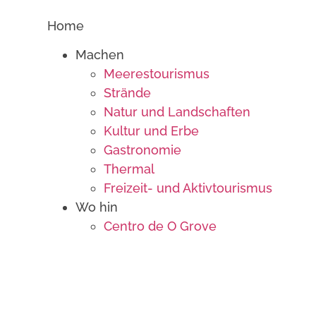
Home
Machen
Meerestourismus
Strände
Natur und Landschaften
Kultur und Erbe
Gastronomie
Thermal
Freizeit- und Aktivtourismus
Wo hin
Centro de O Grove
Isla de A Toxa
A Siradella
A Lanzada
San Vicente