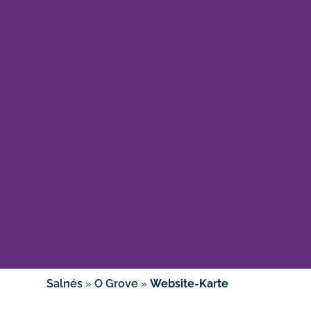
Salnés
»
O Grove
»
Website-Karte