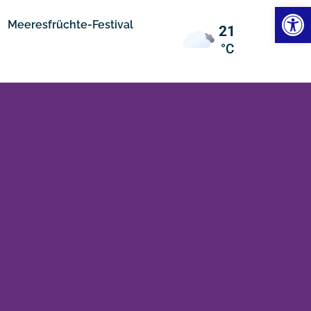
Werkzeugl
Meeresfrüchte-Festival
21
°C