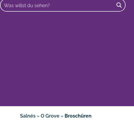
Buscar
Salnés
»
O Grove
»
Broschüren