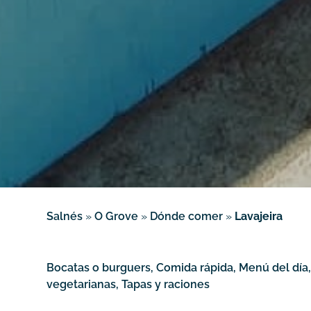
Salnés
»
O Grove
»
Dónde comer
»
Lavajeira
Bocatas o burguers, Comida rápida, Menú del día
vegetarianas, Tapas y raciones