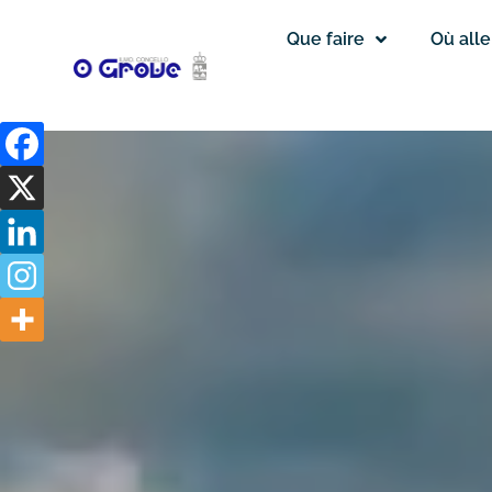
Que faire
Où alle
A
Siradella