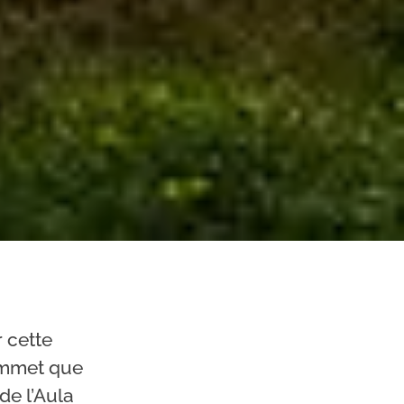
r cette
ommet que
de l’Aula