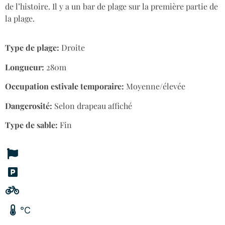
de l’histoire. Il y a un bar de plage sur la première partie de
la plage.
Type de plage:
Droite
Longueur:
280m
Occupation estivale temporaire:
Moyenne/élevée
Dangerosité:
Selon drapeau affiché
Type de sable:
Fin
°C