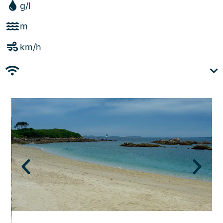
g/l
m
km/h