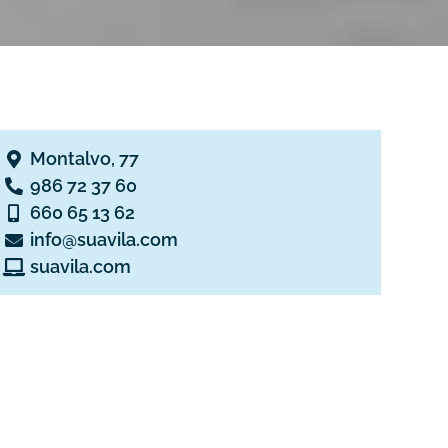
Montalvo, 77
986 72 37 60
660 65 13 62
info@suavila.com
suavila.com