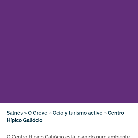
Salnés
»
O Grove
»
Ocio y turismo activo
»
Centro
Hípico Galiócio
O Centro Hípico Galiócio está inserido num ambiente