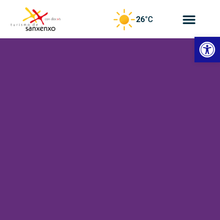
26
°C
Abrir 
Servinauta