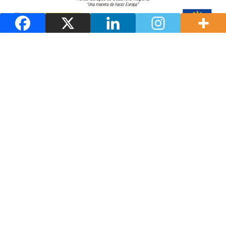
Indicadores turísticos
Promociona-te na web
Sistema de alugueiro de bicicletas
TELÉFONOS DE INTERESE
Oficina de Información