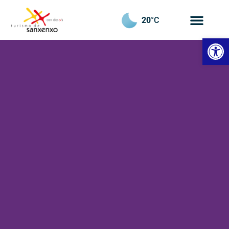
20
°C
Abrir 
Hotel
Baixamar