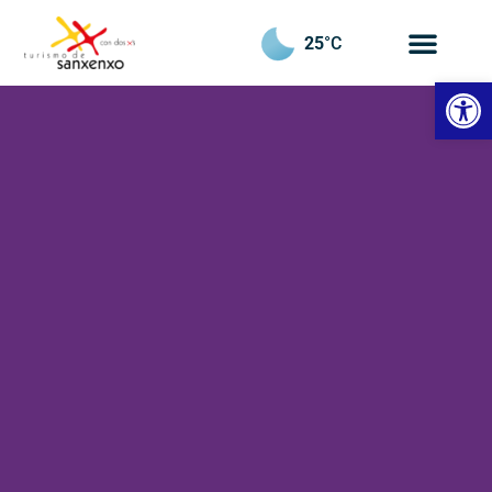
25
°C
Abrir
Pazo
de
Quintáns