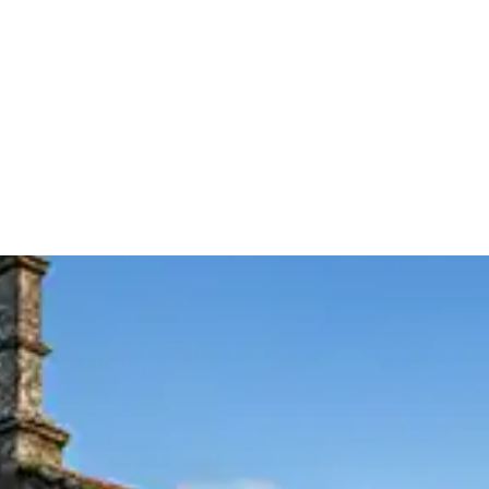
scubre
Disfruta
Planifica
Españo