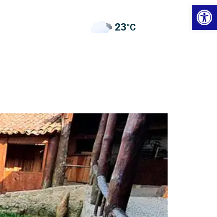
Open
ês
23
°C