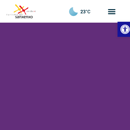
23
°C
Ouvrir 
Hôtel
Rías
Baixas