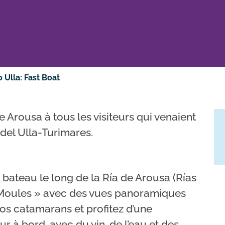
 Ulla: Fast Boat
de Arousa à tous les visiteurs qui venaient
 del Ulla-Turimares.
ateau le long de la Ría de Arousa (Rías
 Moules » avec des vues panoramiques
nos catamarans et profitez d’une
r à bord, avec du vin, de l’eau et des