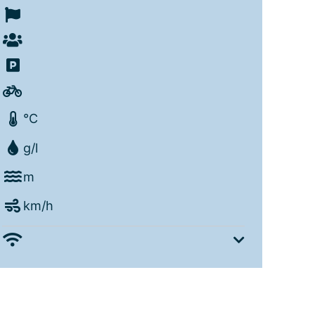
°C
g/l
m
km/h