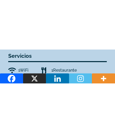
Servicios
1WiFi
1Restaurante
1Centro de spa, balneario o talaso
1Distintivo SICTED
1Piscina
1Q de calidad
1Terraza / tumbonas
1Organización de eventos