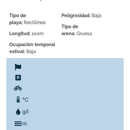
Tipo de
Peligrosidad:
Baja
playa:
Rectilínea
Tipo de
Longitud:
100m
arena:
Gruesa
Ocupación temporal
estival:
Baja
°C
g/l
m