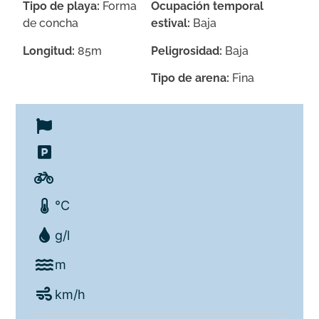
Tipo de playa:
Forma
Ocupación temporal
de concha
estival:
Baja
Longitud:
85m
Peligrosidad:
Baja
Tipo de arena:
Fina
°C
g/l
m
km/h