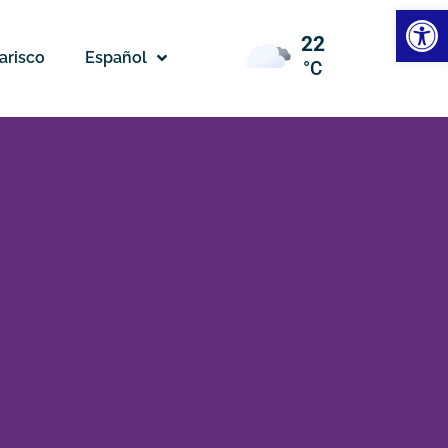
Abrir
22
arisco
Español
°C