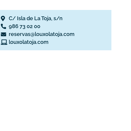
C/ Isla de La Toja, s/n
986 73 02 00
reservas@louxolatoja.com
louxolatoja.com