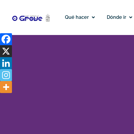
Qué hacer
Dónde ir
Hotel
Talaso
Louxo
La
Toja