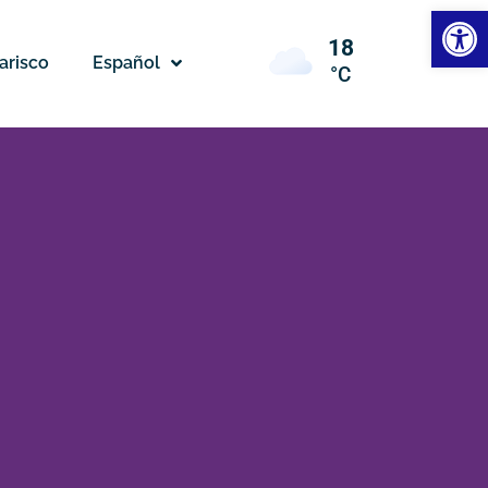
Abrir
18
arisco
Español
°C