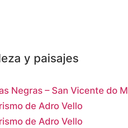
Descubre
Disfruta
Planifica
Español
leza y paisajes
as Negras – San Vicente do M
ismo de Adro Vello
ismo de Adro Vello