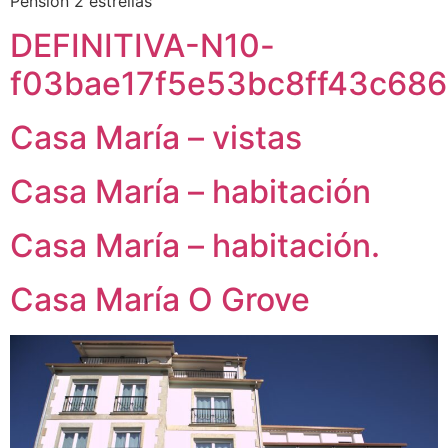
Pensión 2 estrellas
DEFINITIVA-N10-
f03bae17f5e53bc8ff43c686
Casa María – vistas
Casa María – habitación
Casa María – habitación.
Casa María O Grove