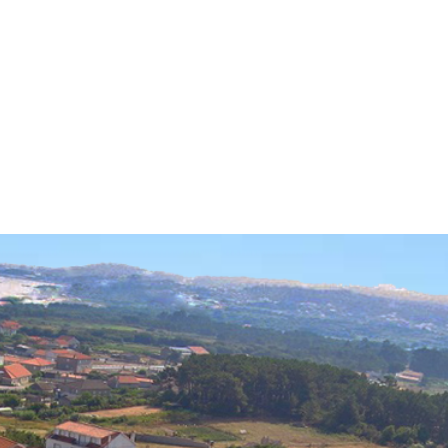
decken
Geniessen
Planen
Deuts