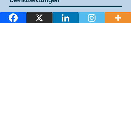
Dienstleistungen
1WiFi
1Admisión de mascotas
1Plazas de estacionamiento privadas
1Bar / Cafetería
1Terraza / tumbonas
1Actividades infantiles
¿De cuánta utilidad te ha parecido
este contenido?