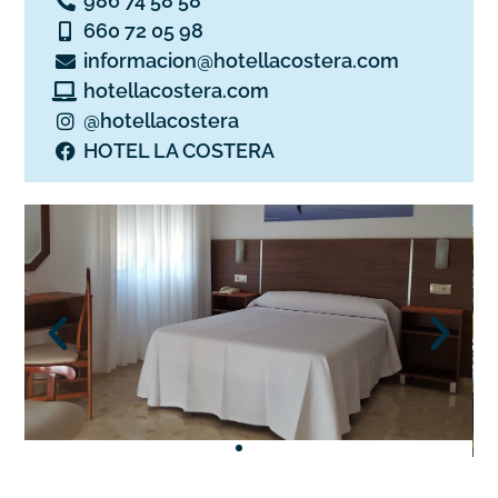
986 74 58 58
660 72 05 98
informacion@hotellacostera.com
hotellacostera.com
@hotellacostera
HOTEL LA COSTERA