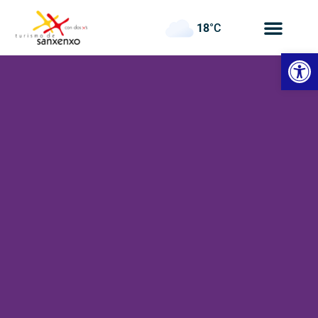
18
°C
Werkzeugl
Hotel
La
Costera